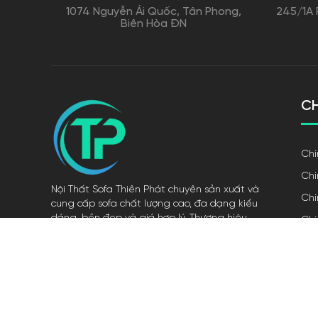
1074 Nguyễn Ái Quốc, Tân Phong,
245/1A 
Biên Hòa ĐN
CH
Chí
Chí
Nội Thất Sofa Thiên Phát chuyên sản xuất và
Chí
cung cấp sofa chất lượng cao, đa dạng kiểu
dáng, bền đẹp và giá hợp lý. Thương hiệu
Chí
cam kết thiết kế tinh tế, phù hợp mọi không
Chí
gian và nhận đặt hàng theo yêu cầu.