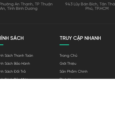
Phường An Thạnh, TP Thuận
943 Lũy Bán Bích, Tân Thà
An, Tỉnh Bình Dương
Phú, TP.HCM
ÍNH SÁCH
TRUY CẬP NHANH
nh Sách Thanh Toán
Trang Chủ
nh Sách Bảo Hành
Giới Thiệu
nh Sách Đổi Trả
Sản Phẩm Chính
nh Sách Bảo Mật
Dịch Vụ
nh Sách Vận Chuyển
Tạp Chí Nội Thất
Liên Hệ