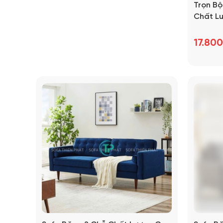
Trọn Bộ Sofa Băng Phòng Khách
Trọn B
Hiện Đại Chất Lượng Cao
Chất L
TPN1332
17.800.000đ
17.80