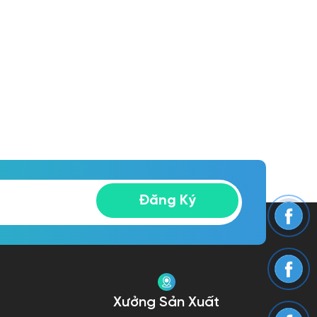
t Lượng
Sofa Băng 3 Chỗ Đơn Giản Cho
Căn Hộ Chất Lượng TPN923
10.900.000đ
Đăng Ký
Xưởng Sản Xuất