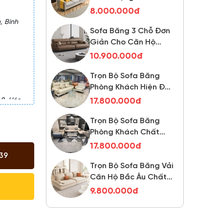
Giản Cho Căn Hộ
Chất Lượng TPN923
10.900.000đ
, Bình
Trọn Bộ Sofa Băng
Phòng Khách Hiện Đại
Chất Lượng Cao
17.800.000đ
TPN1332
Trọn Bộ Sofa Băng
Phòng Khách Chất
8, Hóc
Lượng TPN1322
17.800.000đ
Trọn Bộ Sofa Băng Vải
Căn Hộ Bắc Âu Chất
Lượng Cao TPN494
9.800.000đ
39
Ghế Sofa Băng Nhiều
Chất Liệu Màu Sắc
Cho Không Gian Nhỏ
11.500.000đ
Chất Lượng TPN970
Sofa Băng 2 Chỗ Chất