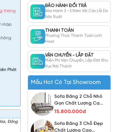
Lượng Cao TPN494
9.800.000đ
BẢO HÀNH ĐỔI TRẢ
ng tháng
Bảo Hành 3 - 5 Năm Với Các Lỗi Do
Sản Xuất
Ghế Sofa Băng Nhiều
Chất Liệu Màu Sắc
ỉ
nhập
THANH TOÁN
Cho Không Gian Nhỏ
11.500.000đ
Phương Thức Thanh Toán Linh
Chất Lượng TPN970
 không
Hoạt
Sofa Băng 2 Chỗ Chất
Lượng Cao TP136
VẬN CHUYỂN - LẮP ĐẶT
8.000.000đ
Miễn Phí Vận Chuyển, Lắp Đặt Khu
Vực Nội Thành
hiên Phát
Sofa Băng 2 Chỗ Nhỏ
Gọn Chất Lượng Cao
Mẫu Hot Có Tại Showroom
TPN913
15.800.000đ
Sofa Băng 3 Chỗ Đẹp
Chất Lượng Cao
TP137
8.000.000đ
Hòa, Đồng
Sofa Băng 3 Chỗ Đơn