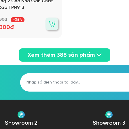
ăng 2 Chỗ Nhỏ Gọn Chất
Sofa Băng 3 Chỗ Đẹp Chấ
Cao TPN913
Cao TP137
000đ
8.000.000đ
-38%
-26%
.000đ
5.900.000đ
Xem thêm
388
sản phẩm
Showroom 2
Showroom 3