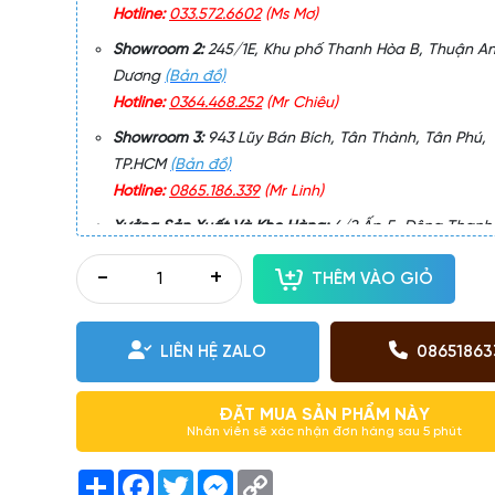
Hotline:
033.572.6602
(Ms Mơ)
Showroom 2:
245/1E, Khu phố Thanh Hòa B, Thuận An
Dương
(Bản đồ)
Hotline:
0364.468.252
(Mr Chiêu)
Showroom 3:
943 Lũy Bán Bích, Tân Thành, Tân Phú,
TP.HCM
(Bản đồ)
Hotline:
0865.186.339
(Mr Linh)
Xưởng Sản Xuất Và Kho Hàng:
4/2 Ấp 5, Đông Thạnh 
Môn, TP.HCM
(Bản đồ)
-
+
THÊM VÀO GIỎ
Thời Gian Làm Việc:
Làm việc T2 – CN: 8h30 – 21h00
LIÊN HỆ ZALO
08651863
ĐẶT MUA SẢN PHẨM NÀY
Nhân viên sẽ xác nhận đơn hàng sau 5 phút
Share
Facebook
Twitter
Messenger
Copy