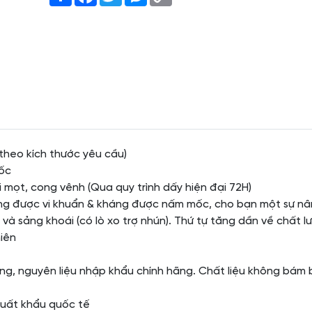
Link
 theo kích thước yêu cầu)
ốc
 mọt, cong vênh (Qua quy trình dấy hiện đại 72H)
áng được vi khuẩn & kháng được nấm mốc, cho bạn một sự n
 và sảng khoái (có lò xo trợ nhún). Thứ tự tăng dần về chất 
hiên
ường, nguyên liệu nhập khẩu chính hãng. Chất liệu không bám b
xuất khẩu quốc tế