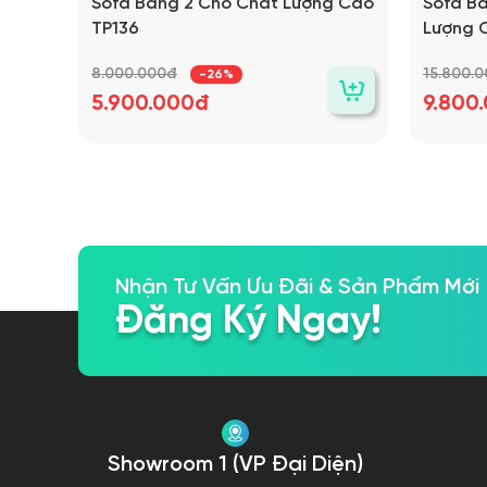
Sofa Băng 2 Chỗ Chất Lượng Cao
Sofa B
TP136
Lượng 
8.000.000đ
15.800.
-26%
5.900.000đ
9.800
Nhận Tư Vấn Ưu Đãi & Sản Phẩm Mới
Đăng Ký Ngay!
Showroom 1 (VP Đại Diện)