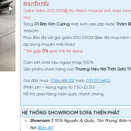
KHUYẾN MÃI:
Giảm thêm 200.000₫ cho khách mua có sinh nhật tro
này
Tặng
01 Bàn Kim Cương
mặt kính cao cấp hoặc
Thảm B
1m6x2m
Mua Bàn đá với giá giảm 500.000đ (Bàn đá mua kèm
áp dụng khuyến mãi khác)
* Trả góp
0%
qua thẻ tín dụng
Cam kết chất liệu ngoại nhập 100%
Sản phẩm chính hãng của
Thương Hiệu Nội Thất Sofa T
Gọi đặt mua:
0364.468.252
hoặc
033.572.6602
(Miễn phí – Hàng ngày từ 7:30-22:30)
Hỗ trợ giao hàng toàn quốc nhanh chóng
HỆ THỐNG SHOWROOM SOFA THIÊN PHÁT
Showroom 1
: 1074 Nguyễn Ái Quốc, Tân Phong, Biên 
Nai
(Bản đồ)