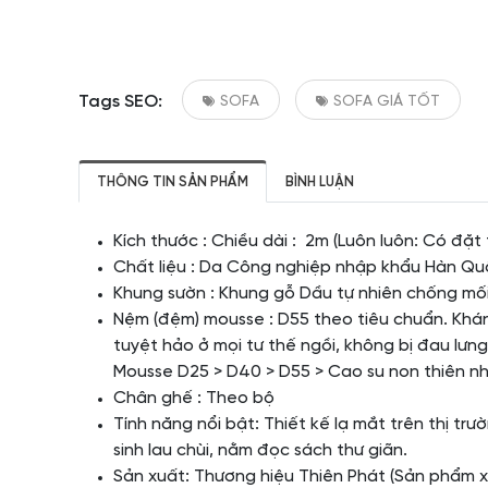
Tags SEO:
SOFA
SOFA GIÁ TỐT
THÔNG TIN SẢN PHẨM
BÌNH LUẬN
Kích thước : Chiều dài : 2m (Luôn luôn: Có đặt
Chất liệu : Da Công nghiệp nhập khẩu Hàn Qu
Khung sườn : Khung gỗ Dầu tự nhiên chống mối
Nệm (đệm) mousse : D55 theo tiêu chuẩn. Kh
tuyệt hảo ở mọi tư thế ngồi, không bị đau lưng
Mousse D25 > D40 > D55 > Cao su non thiên n
Chân ghế : Theo bộ
Tính năng nổi bật: Thiết kế lạ mắt trên thị tr
sinh lau chùi, nằm đọc sách thư giãn.
Sản xuất: Thương hiệu Thiên Phát (Sản phẩm 