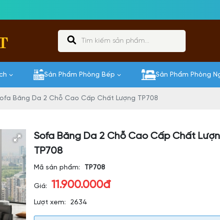
T
ch
Sản Phẩm Phòng Bếp
Sản Phẩm Phòng N
ofa Băng Da 2 Chỗ Cao Cấp Chất Lượng TP708
Sofa Băng Da 2 Chỗ Cao Cấp Chất Lượ
TP708
Mã sản phẩm:
TP708
11.900.000đ
Giá:
Lượt xem:
2634