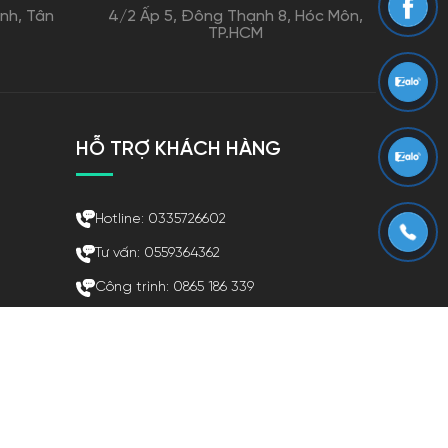
nh, Tân
4/2 Ấp 5, Đông Thạnh 8, Hóc Môn,
TP.HCM
HỖ TRỢ KHÁCH HÀNG
Hotline: 0335726602
Tư vấn: 0559364362
Công trình: 0865 186 339
Nội Thất Sofa Thiên Phát
sofathienphat368@gmail.com