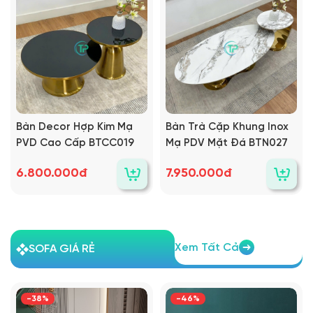
Bàn Decor Hợp Kim Mạ
Bàn Trà Cặp Khung Inox
PVD Cao Cấp BTCC019
Mạ PDV Mặt Đá BTN027
6.800.000đ
7.950.000đ
Xem Tất Cả
SOFA GIÁ RẺ
-38%
-46%