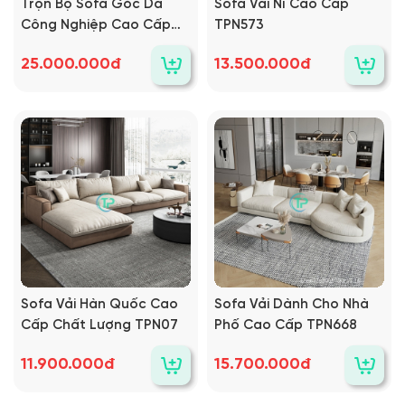
Trọn Bộ Sofa Góc Da
Sofa Vải Nỉ Cao Cấp
Công Nghiệp Cao Cấp
TPN573
Chất Lượng TP611
25.000.000đ
13.500.000đ
Sofa Vải Hàn Quốc Cao
Sofa Vải Dành Cho Nhà
Cấp Chất Lượng TPN07
Phố Cao Cấp TPN668
11.900.000đ
15.700.000đ