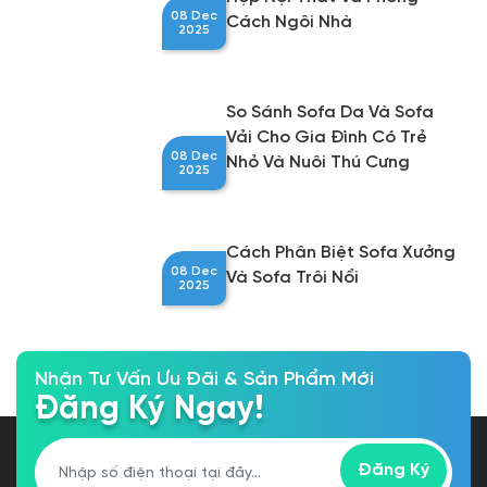
môi trường khí hậu ẩm ướt. Bài viết này sẽ
hướng dẫn bạn các bước đơn giản và hiệu quả
nhất.
Cách Phối Sofa Với Bàn Trà
Thảm Và Kệ Tivi Cho Phòng
08 Dec
Khách Hiện Đại
2025
Mẹo Chọn Sofa Cho Phòng
Khách Nhỏ Trông Vẫn Rộng
08 Dec
Và Thoáng
2025
Sai Lầm Thường Gặp Khi
Mua Sofa Giá Rẻ Lần Đầu
08 Dec
Và Cách Tránh
2025