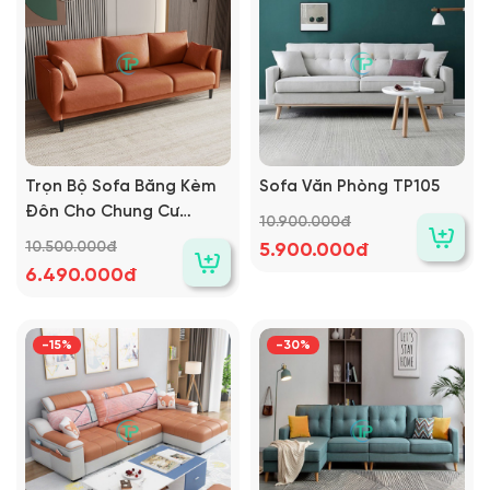
Trọn Bộ Sofa Băng Kèm
Sofa Văn Phòng TP105
Đôn Cho Chung Cư
10.900.000đ
TPN589
10.500.000đ
5.900.000đ
6.490.000đ
-15%
-30%