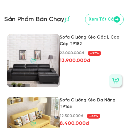
Sản Phẩm Bán Chạy
Xem Tất Cả
Sofa Giường Kéo Gốc L Cao
Cấp TP182
22.000.000đ
-37%
13.900.000đ
Sofa Giường Kéo Đa Năng
TP165
12.500.000đ
-33%
8.400.000đ