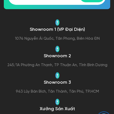
Kinh Nghiệm Chọn Màu Sofa
Hợp Nội Thất Và Phong
08 Dec
Cách Ngôi Nhà
2025
So Sánh Sofa Da Và Sofa
Vải Cho Gia Đình Có Trẻ
08 Dec
Nhỏ Và Nuôi Thú Cưng
2025
Cách Phân Biệt Sofa Xưởng
08 Dec
Và Sofa Trôi Nổi
2025
Nhận Tư Vấn Ưu Đãi & Sản Phẩm Mới
Đăng Ký Ngay!