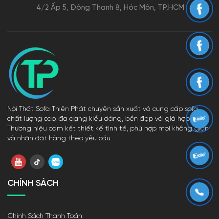
Đăng Ký
Showroom 1 (VP Đại Diện)
1074 Nguyễn Ái Quốc, Tân Phong, Biên Hòa ĐN
Showroom 2
245/1A Phường An Thạnh, TP Thuận An, Tỉnh Bình Dương
Showroom 3
943 Lũy Bán Bích, Tân Thành, Tân Phú, TP.HCM