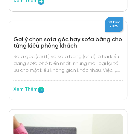
18 Feb
2025
Sofa Thiên Phát – Xưởng Sản Xuất &
Thi Công Sofa Uy Tín Tại Việt Nam
Nội Thất Sofa Thiên Phát tự hào là đơn vị sản
xuất và thi công sofa chuyên nghiệp tại Việt
Nam, mang đến những sản phẩm chất lượng
cao với giá thành hợp lý.
Xem Thêm