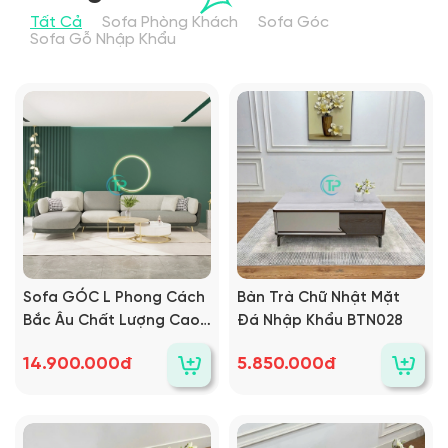
Tất Cả
Sofa Phòng Khách
Sofa Góc
Sofa Gỗ Nhập Khẩu
Sofa GÓC L Phong Cách
Bàn Trà Chữ Nhật Mặt
Bắc Âu Chất Lượng Cao
Đá Nhập Khẩu BTN028
TPN785
14.900.000đ
5.850.000đ