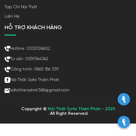
Tạp Chí Nội Thất
Liên Hệ
HỖ TRỢ KHÁCH HÀNG
Hotline: 0335726602
Tư vấn: 0559364362
Công trình: 0865 186 339
Nội Thất Sofa Thiên Phát
sofathienphat368@gmail.com
Copyright ©
Nội Thất Sofa Thiên Phát - 2025
. All Right Reserved.