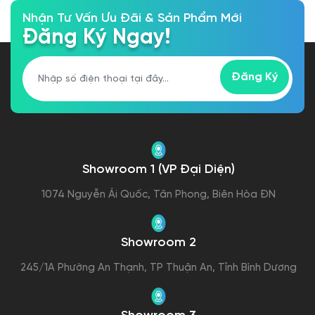
Nhận Tư Vấn Ưu Đãi & Sản Phẩm Mới
Đăng Ký Ngay!
Đăng Ký
Showroom 1 (VP Đại Diện)
1074 Nguyễn Ái Quốc, Tân Phong, Biên Hòa ĐN
Showroom 2
245/1A Phường An Thạnh, TP Thuận An, Tỉnh Bình Dương