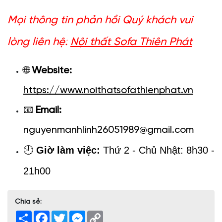
Mọi thông tin phản hồi Quý khách vui 
lòng liên hệ:
Nội thất Sofa Thiên Phát
🌐 
Website:
https://www.noithatsofathienphat.vn
📧
 Email:
nguyenmanhlinh26051989@gmail.com
🕘 
Giờ làm việc:
 Thứ 2 - Chủ Nhật: 8h30 - 
21h00
Chia sẻ:
Share
Facebook
Twitter
Messenger
Copy