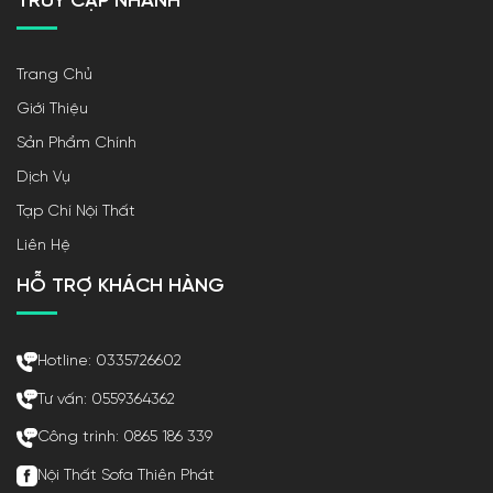
TRUY CẬP NHANH
Trang Chủ
Giới Thiệu
Sản Phẩm Chính
Dịch Vụ
Tạp Chí Nội Thất
Liên Hệ
HỖ TRỢ KHÁCH HÀNG
Hotline: 0335726602
Tư vấn: 0559364362
Công trình: 0865 186 339
Nội Thất Sofa Thiên Phát