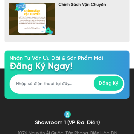
Chính Sách Vận Chuyển
Nhận Tư Vấn Ưu Đãi & Sản Phẩm Mới
Đăng Ký Ngay!
Đăng Ký
Showroom 1 (VP Đại Diện)
1074 Nguyễn Ái Quốc, Tân Phong, Biên Hòa ĐN