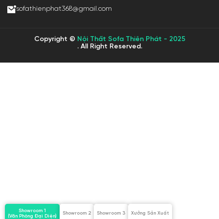
sofathienphat368@gmail.com
Copyright ©
Nội Thất Sofa Thiên Phát - 2025
. All Right Reserved.
Showroom 1
Showroom 2
Showroom 3
Xưởng Sản Xuất
(Văn Phòng Đại Diện)